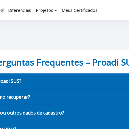
al
Diferenciais
Projetos
Meus Certificados
erguntas Frequentes – Proadi S
roadi SUS?
omo recuperar?
 ou outros dados de cadastro?
m curso?