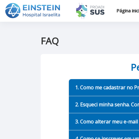
Ir para o conteúdo principal
Página inici
FAQ
P
1. Como me cadastrar no P
2. Esqueci minha senha. C
3. Como alterar meu e-mail
4. Como se inscrever em u