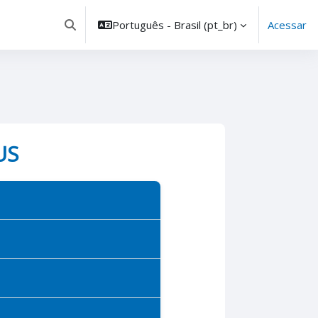
Português - Brasil ‎(pt_br)‎
Acessar
Alternar entrada de pesquisa
US