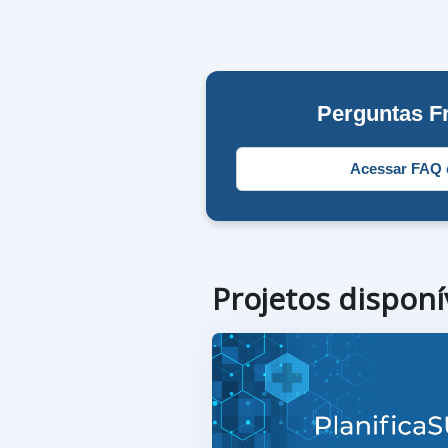
Perguntas F
Acessar FAQ 
Projetos disponí